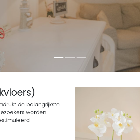
kvloers)
rukt de belangrijkste
bezoekers worden
stimuleerd.