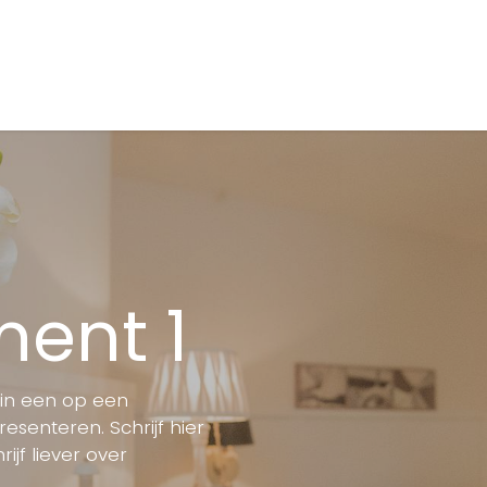
agina
Appartementen
De Haan
Over ons
ent 1
 in een op een
resenteren. Schrijf hier
ijf liever over