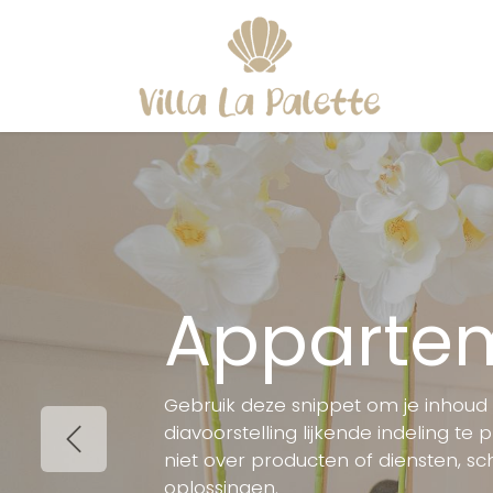
Overslaan naar inhoud
Startp
Appartem
Gebruik deze snippet om je inhoud
diavoorstelling lijkende indeling te p
Vorige
niet over producten of diensten, schr
oplossingen.