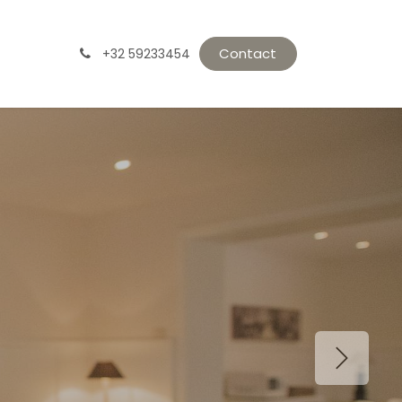
Contact
+32 59233454
Volgend